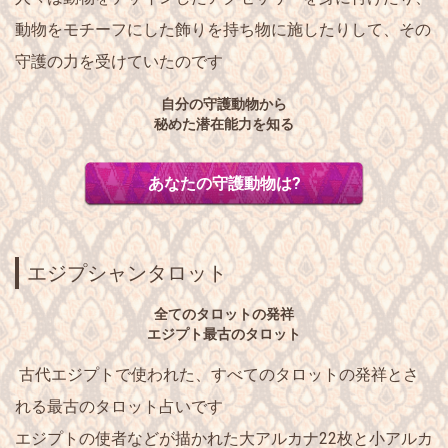
動物をモチーフにした飾りを持ち物に施したりして、その
守護の力
を受けていたのです
自分の守護動物から
秘めた潜在能力を知る
あなたの守護動物は?
エジプシャンタロット
全てのタロットの発祥
エジプト最古のタロット
古代エジプトで使われた、すべてのタロットの発祥とさ
れる最古のタロット占いです
エジプトの使者などが描かれた
大アルカナ22枚
と
小アルカ