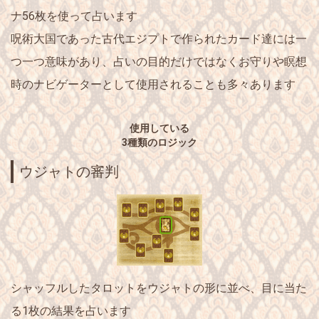
ナ56枚
を使って占います
呪術大国であった古代エジプトで作られたカード達には一
つ一つ意味があり、占いの目的だけではなく
お守りや瞑想
時のナビゲーター
として使用されることも多々あります
使用している
3種類のロジック
ウジャトの審判
シャッフルしたタロットを
ウジャトの形
に並べ、
目に当た
る1枚
の結果を占います