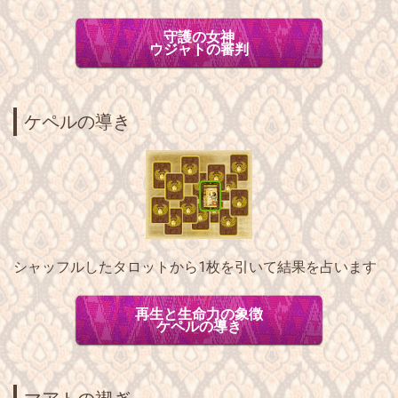
守護の女神
ウジャトの審判
ケペルの導き
シャッフルしたタロットから
1枚
を引いて結果を占います
再生と生命力の象徴
ケペルの導き