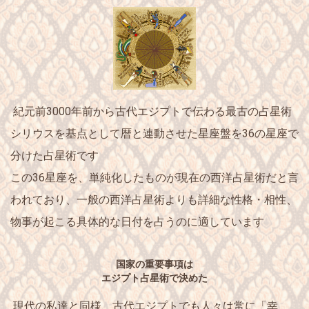
紀元前3000年前から古代エジプトで伝わる最古の占星術
シリウスを基点として暦と連動させた星座盤を36の星座で
分けた占星術です
この
36星座
を、単純化したものが現在の西洋占星術だと言
われており、一般の西洋占星術よりも
詳細な性格・相性、
物事が起こる具体的な日付
を占うのに適しています
国家の重要事項は
エジプト占星術で決めた
現代の私達と同様、古代エジプトでも人々は常に
「幸