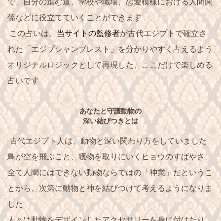
で、
自分の進む道、学校や職場、恋愛模様における人間関
係
などに役立てていくことができます
この占いは、
当サイトの監修者
が古代エジプトで確立さ
れた「エジプシャンブレスト」を分かりやすく占えるよう
オリジナルロジックとして再現した、
ここだけで楽しめる
占いです
あなたと守護動物の
深い結びつきとは
古代エジプト人は、動物と深い関わり方をしていました
鳥が空を飛ぶこと、獲物を取りにいくヒョウのすばやさ…
全て人間にはできない
動物ならではの「神業」
だというこ
とから、次第に動物と神を結びつけて考えるようになりま
した
人々は動物をデザインしたアクセサリーを身に付けたり、