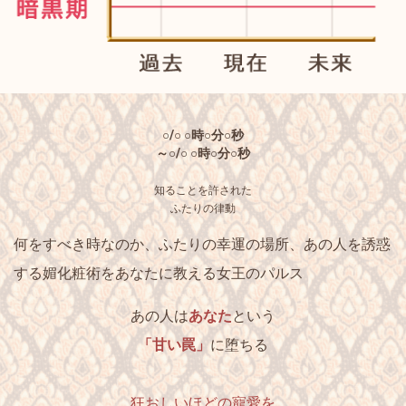
○/○ ○時○分○秒
～○/○ ○時○分○秒
知ることを許された
ふたりの律動
何をすべき時なのか、ふたりの幸運の場所、あの人を誘惑
する媚化粧術をあなたに教える女王のパルス
あの人は
あなた
という
「甘い罠」
に堕ちる
狂おしいほどの寵愛を