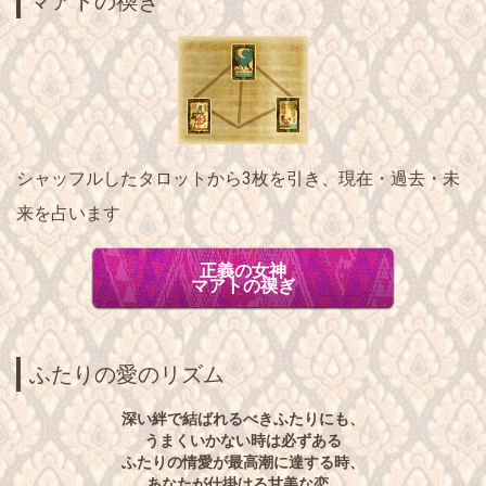
マアトの禊ぎ
シャッフルしたタロットから
3枚
を引き、
現在・過去・未
来
を占います
正義の女神
マアトの禊ぎ
ふたりの愛のリズム
深い絆で結ばれるべきふたりにも、
うまくいかない時は必ずある
ふたりの情愛が最高潮に達する時、
あなたが仕掛ける甘美な恋…